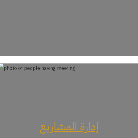
إدارة المشاريع