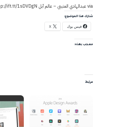
via عبدالهادي العتيبي – عالم آبل http://ift.tt/1sDVDgN
شارك هذا الموضوع:
فيس بوك
X
معجب بهذه:
مرتبط