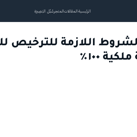
الرئيسية
المقالات
المتجر
سُبُل البَصِيرَة
لشروط اللازمة للترخيص لل
ية ١٠٠٪