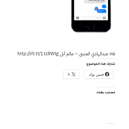
via عبدالهادي العتيبي – عالم آبل http://ift.tt/1tzRWtg
شارك هذا الموضوع:
فيس بوك
X
معجب بهذه: